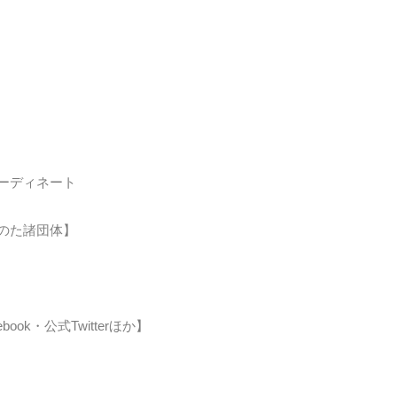
ーディネート
のた諸団体】
ok・公式Twitterほか】