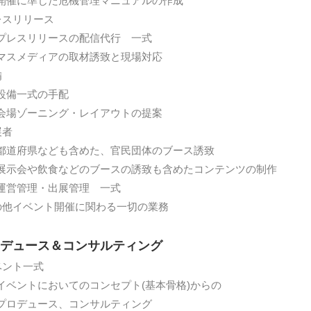
催に準じた危機管理マニュアルの作成
レスリリース
レスリリースの配信代行 一式
スメディアの取材誘致と現場対応
備
備一式の手配
場ゾーニング・レイアウトの提案
展者
道府県なども含めた、官民団体のブース誘致
示会や飲食などのブースの誘致も含めたコンテンツの制作
営管理・出展管理 一式
の他イベント開催に関わる一切の業務
デュース＆コンサルティング
ベント一式
イベントにおいてのコンセプト(基本骨格)からの
ロデュース、
コンサルティング