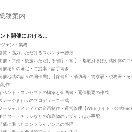
業務案内
ント開催における…
ージェント業務
賛・協力いただけるスポンサー誘致
催・共催・後援いただける省庁・官庁・都道府県ほか諸団体のコ
催場所の選定・ご提案・諸手続き
催地域の諸々の開催届け【保健所・消防署・警察署・税務署・そ
画制作
ベント・コンセプトの構築と企画書・開催概要の作成
テージまわりのプロデュース一式
ーシャルメディアの
企画制作・運営管理【WEBサイト・公式Facebo
スター・チラシなどの印刷物のデザインほか手配
催に準じたコンプライアンスの整理