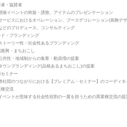
展者・協賛者
催イベントの斡旋・誘致、アイテムのプレゼンテーション
ビスにおけるオペレーション、ブースデコレーション(装飾デザ
のプロデュース、コンサルティング
ード・ブランディング
ストーリー性・社会性あるブランディング
域復興・まちおこし
共性・地域制からの集客・動員増の提案
ウンブランディング(品格あるまちおこし)の提案
種セミナー
社団のつながりにおける【プレミアム・セミナー】のコーディネ
業種交流
ベントが意味する社会性役割の一翼を担うための異業種交流の提