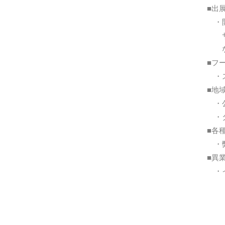
■出
・開
サー
など
■フ
・
■地
・公
・タ
■各
・弊
■異
・イ