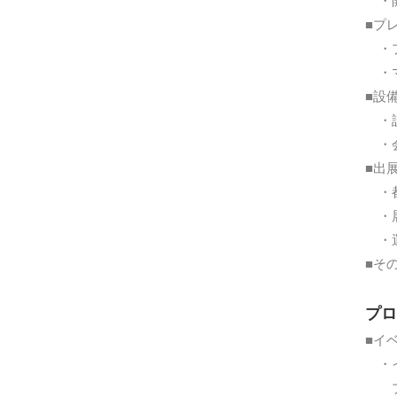
・開
■プ
・プ
・マ
■設
・設
・会
■出
・都
・展
・運
■そ
プロ
■イ
・
プ