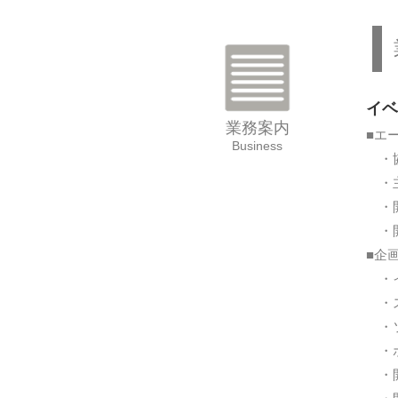
イベ
業務案内
■エ
Business
・協
・主
・開
・開
■企
・イ
・ス
・ソ
・ポ
・開