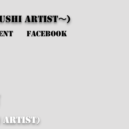
shi Artist〜
)
ent
Facebook
u
 Artist)