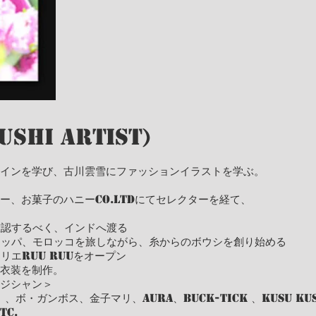
ushi Artist)
インを学び、古川雲雪にファッションイラストを学ぶ。
ー、お菓子のハニーCo.Ltdにてセレクターを経て、
ト
確認するべく、インドへ渡る
ーロッパ、モロッコを旅しながら、糸からのボウシを創り始める
リエRuu Ruuをオープン
衣装を制作。
ジシャン＞
ボ・ガンボス、金子マリ、AURA、BUCK-TICK 、Kusu Kus
c.