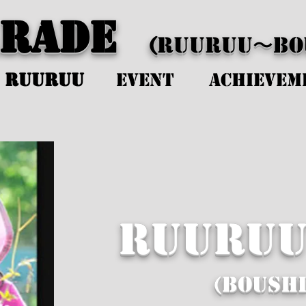
ArADE
(
RUURuu〜Bou
 RuuRuu
EVENT
Achievem
RuuRu
(Boushi