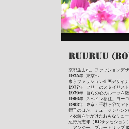
RuuRuu (Bo
京都生まれ。ファッションデザ
1975年 東京へ
東京ファッション企画デザイナ
1977年 フリーのスタイリス
1979年 自らの心のルーツを
1986年 スペイン移住。ヨ
1988年 東京・千駄ヶ谷でアト
帽子のほか、ミュージシャンの
＜衣装を手がけたおもなミュー
忌野清志郎（RCサクセション）、
、アンジー、ブルートリップ et